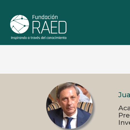
Jua
Aca
Pre
Inv