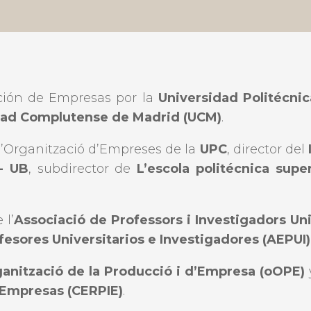
cción de Empresas por la
Universidad Politécnic
dad Complutense de Madrid (UCM)
.
d’Organització d’Empreses de la
UPC
, director del
- UB
, subdirector de
L’escola politécnica supe
 l’
Associació de Professors i Investigadors Uni
esores Universitarios e Investigadores (AEPUI)
anització de la Producció i d’Empresa (oOPE)
es Empresas (CERPIE)
.