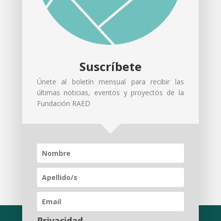
Doctor en Economía y Derecho.
Participa habitualmente como
comentarista de actualidad económica
en diversos programas de televisión y
Suscríbete
radio, y escribe en prensa, revistas y
Únete al boletín mensual para recibir las
publicaciones especializadas.
últimas noticias, eventos y proyectos de la
Fundación RAED
Asimismo, es un reconocido
conferenciante.
Académico de Número de la
Real
Academia Europea de Doctores
.
Privacidad