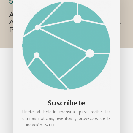
Sheldon Lee Glashow
Académico de Honor de la Real
Academia Europea de Doctores.
Premio Nobel de Física 1979
Premio Nobel de Física 1979.
Recibió su doctorado en física de la
Universidad de Harvard
en 1959.
Suscríbete
Se unió a la facultad de la
Universidad
Únete al boletín mensual para recibir las
últimas noticias, eventos y proyectos de la
de California
en Berkeley en 1961 y
Fundación RAED
regresó a
Harvard
como profesor de