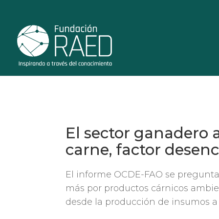
El sector ganadero a
carne, factor desen
El informe OCDE-FAO se pregunta 
más por productos cárnicos ambien
desde la producción de insumos a l