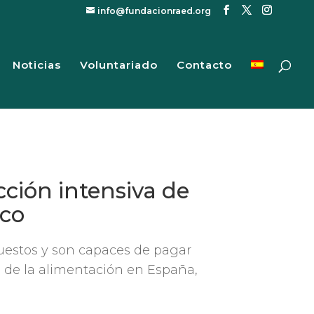
info@fundacionraed.org
Noticias
Voluntariado
Contacto
cción intensiva de
ico
uestos y son capaces de pagar
o de la alimentación en España,