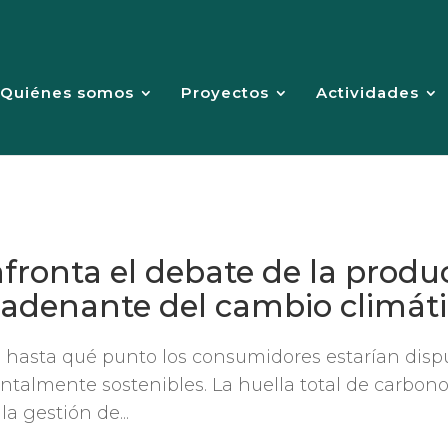
Quiénes somos
Proyectos
Actividades
fronta el debate de la produ
cadenante del cambio climát
hasta qué punto los consumidores estarían disp
talmente sostenibles. La huella total de carbon
a gestión de...