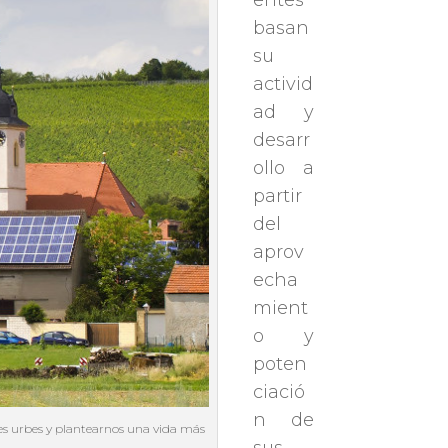
entes
basan
su
activid
ad y
desarr
ollo a
partir
del
aprov
echa
mient
o y
poten
ciació
n de
ndes urbes y plantearnos una vida más