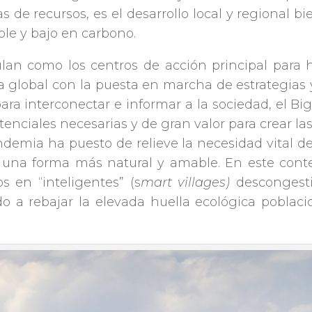
s de recursos, es el desarrollo local y regional
ble y bajo en carbono.
an como los centros de acción principal para h
la global con la puesta en marcha de estrategias y
ara interconectar e informar a la sociedad, el Bi
otenciales necesarias y de gran valor para crear la
andemia ha puesto de relieve la necesidad vital 
 una forma más natural y amable. En este conte
s en “inteligentes” (s
mart villages)
descongesti
o a rebajar la elevada huella ecológica poblaci