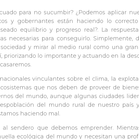
ecuado para no sucumbir? ¿Podemos aplicar nu
ticos y gobernantes están haciendo lo correct
eseado equilibrio y progreso real?. La respue
zas necesarias para conseguirlo. Simplemente,
a sociedad y mirar al medio rural como una gran
así, priorizando lo importante y actuando en la d
racasaremos.
nacionales vinculantes sobre el clima, la explota
cosistemas que nos deben de proveer de bienes y
rnos del mundo, aunque algunas ciudades lidere
 despoblación del mundo rural de nuestro país
estamos haciendo mal.
z al sendero que debemos emprender. Mientra
uella ecológica del mundo y necesitan una prof