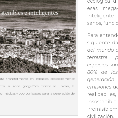
ecológica d
esas mega-
inteligente
sanos, funcio
Para entende
siguiente d
del mundo oc
terrestre 
espacios son
80% de los
generación
ra transformarse en espacios ecológicamente
emisiones de
a con la zona geográfica donde se ubican, la
realidad es
s climáticas y oportunidades para la generación de
insosten
irremisibl
civilización.